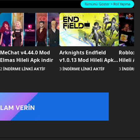
Tümünü Göster > Rol Yapma
MeChat v4.44.0 Mod
Arknights Endfield
Roblox 
Elmas Hileli Apk indir
v1.0.13 Mod Hileli Apk
Hileli Ap
indir
2
İNDİRME LİNKİ AKTİF
3
İNDİRME LİNKİ AKTİF
3
İNDİRME 