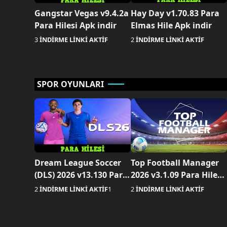
Gangstar Vegas v9.4.2a
Hay Day v1.70.83 Para
Para Hilesi Apk indir
Elmas Hile Apk indir
3
İNDİRME LİNKİ AKTİF
2
İNDİRME LİNKİ AKTİF
SPOR OYUNLARI
Dream League Soccer
Top Football Manager
(DLS) 2026 v13.130 Para
2026 v3.1.09 Para Hileli
Hilesi Apk indir
Apk indir
2
İNDİRME LİNKİ AKTİF
1
2
İNDİRME LİNKİ AKTİF