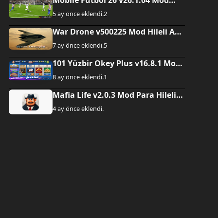
Mobile Futbol 26 v26.1.04 Mod
Hileli Apk indir
5 ay önce eklendi.
2
War Drone v500225 Mod Hileli Apk
indir
7 ay önce eklendi.
5
101 Yüzbir Okey Plus v16.8.1 Mod
Hileli Apk indir
8 ay önce eklendi.
1
2.44.1 Sürüm
 Apk indir
Mafia Life v2.0.3 Mod Para Hileli
klendi.
3
İNDİRME LİNKİ AKTİF
Apk indir
4 ay önce eklendi.