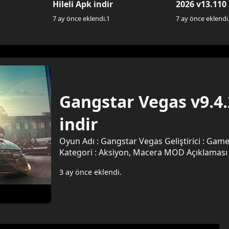
Hileli Apk indir
2026 v13.110
indir
7 ay önce eklendi.
1
7 ay önce eklendi
Gangstar Vegas v9.4.
indir
Oyun Adı : Gangstar Vegas Geliştirici : Gameloft SE Versiyon : 9.4.2a Dosya Boyutu : 2 GB
3 ay önce eklendi.