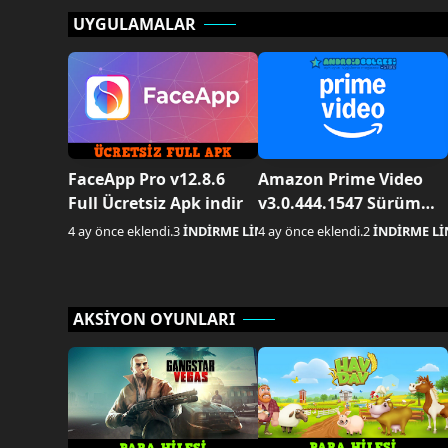
UYGULAMALAR
FaceApp Pro v12.8.6
Amazon Prime Video
Full Ücretsiz Apk indir
v3.0.444.1547 Sürüm
Premium Apk indir
4 ay önce eklendi.
3
İNDİRME LİNKİ AKTİF
4 ay önce eklendi.
2
İNDİRME Lİ
AKSİYON OYUNLARI