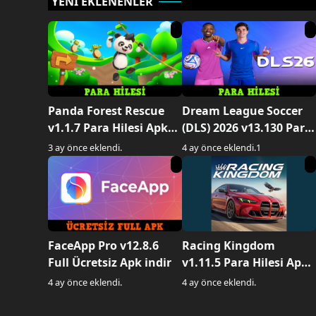
YENİ EKLENENLER
Panda Forest Rescue
Dream League Soccer
v1.1.7 Para Hilesi Apk
(DLS) 2026 v13.130 Para
indir
Hilesi Apk indir
3 ay önce eklendi.
4 ay önce eklendi.
1
FaceApp Pro v12.8.6
Racing Kingdom
Full Ücretsiz Apk indir
v1.11.5 Para Hilesi Apk
indir
4 ay önce eklendi.
4 ay önce eklendi.