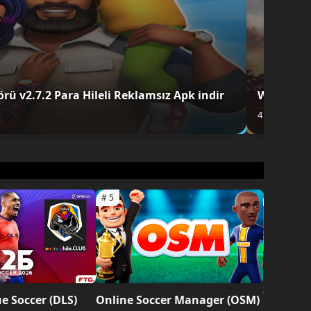
rü v2.7.2 Para Hileli Reklamsız Apk indir
War Thund
4 ay önce ekl
Super Be
 Soccer (DLS)
Online Soccer Manager (OSM)
Mod Hile