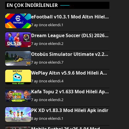
EN ÇOK İNDİRİLENLER
eFootball v10.3.1 Mod Altın Hileli
Apk indir
7 ay önce eklendi.
1
Dream League Soccer (DLS) 2026
v13.110 Mod Hileli Apk indir
7 ay önce eklendi.
2
Otobüs Simulator Ultimate v2.2.8
Mod Hileli Apk indir
7 ay önce eklendi.
7
WePlay Altın v5.9.6 Mod Hileli Apk
indir
7 ay önce eklendi.
4
Kafa Topu 2 v1.633 Mod Hileli Apk
indir
7 ay önce eklendi.
2
PK XD v1.83.3 Mod Hileli Apk indir
8 ay önce eklendi.
1