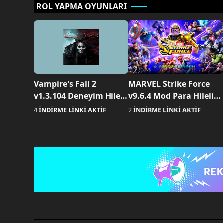
ROL YAPMA OYUNLARI
Vampire's Fall 2
MARVEL Strike Force
v1.3.104 Deneyim Hileli
v9.6.4 Mod Para Hileli
Apk indir
Apk indir
4
İNDİRME LİNKİ AKTİF
2
İNDİRME LİNKİ AKTİF