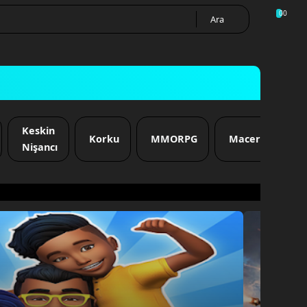
60
0
Keskin
Korku
MMORPG
Macera
M
Nişancı