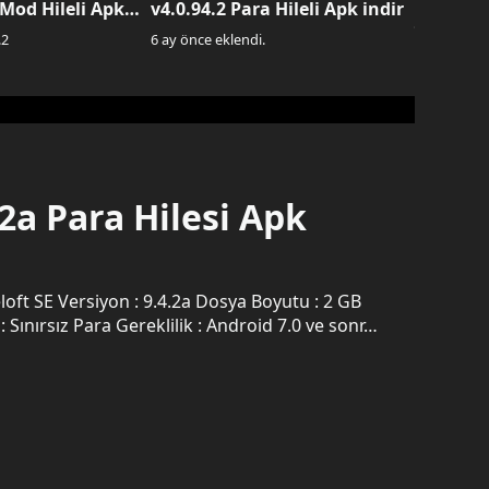
 Mod Hileli Apk
v4.0.94.2 Para Hileli Apk indir
5 ay önce e
.
2
6 ay önce eklendi.
2a Para Hilesi Apk
Kategori : Aksiyon, Macera MOD Açıklaması : Sınırsız Para Gereklilik : Android 7.0 ve sonr…