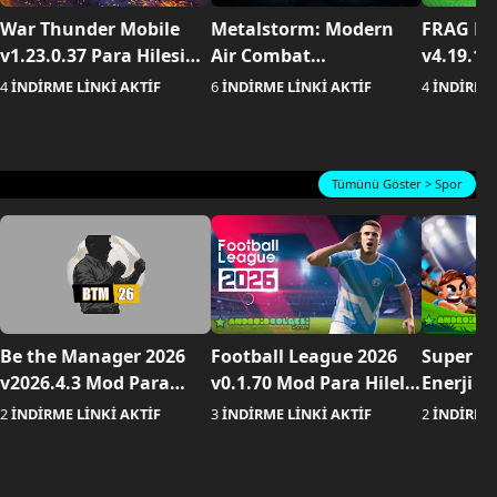
War Thunder Mobile
Metalstorm: Modern
FRAG Pr
v1.23.0.37 Para Hilesi
Air Combat
v4.19.1 
Apk indir
v1.0.83.572688825 Para
Mühimma
4
İNDİRME LİNKİ AKTİF
6
İNDİRME LİNKİ AKTİF
4
İNDİRME 
Hileli Apk indir
indir
Tümünü Göster > Spor
Be the Manager 2026
Football League 2026
Super So
v2026.4.3 Mod Para
v0.1.70 Mod Para Hileli
Enerji Hi
Hileli Apk indir
Apk indir
2
İNDİRME LİNKİ AKTİF
3
İNDİRME LİNKİ AKTİF
2
İNDİRME 