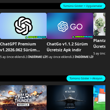
Tümünü Göster > Uygulamalar
Planta v
ChatGPT Premium
ChatGo v1.1.2 Sürüm
Ücretsiz
v1.2026.062 Sürüm
Ücretsiz Apk indir
5 ay önce e
Ücretsiz Apk indir
NKİ AKTİF
5 ay önce eklendi.
3
İNDİRME LİNKİ AKTİF
5 ay önce eklendi.
3
İNDİRME LİNKİ AKTİF
Tümünü Göster > Aksiyon