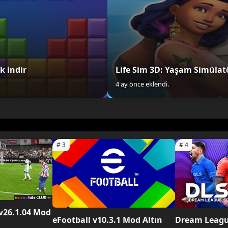
k indir
Life Sim 3D: Yaşam Simülatö
4 ay önce eklendi.
 v26.1.04 Mod
eFootball v10.3.1 Mod Altın
Dream League