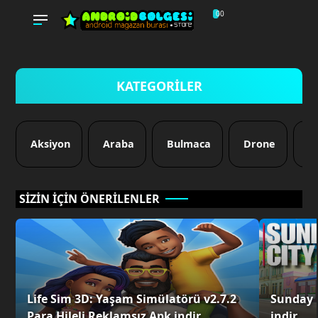
60
0
KATEGORİLER
Aksiyon
Araba
Bulmaca
Drone
D
SİZİN İÇİN ÖNERİLENLER
Life Sim 3D: Yaşam Simülatörü v2.7.2
Sunday C
Para Hileli Reklamsız Apk indir
indir