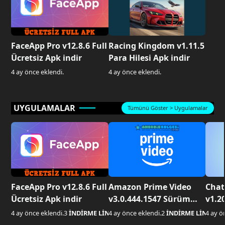
FaceApp Pro v12.8.6 Full
Racing Kingdom v1.11.5
Ücretsiz Apk indir
Para Hilesi Apk indir
4 ay önce eklendi.
4 ay önce eklendi.
UYGULAMALAR
Tümünü Göster > Uygulamalar
FaceApp Pro v12.8.6 Full
Amazon Prime Video
Cha
Ücretsiz Apk indir
v3.0.444.1547 Sürüm
v1.2
Premium Apk indir
Ücre
4 ay önce eklendi.
3
İNDİRME LİNKİ AKTİF
4 ay önce eklendi.
2
İNDİRME LİNKİ AK
4 ay ö