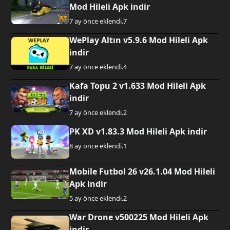
Mod Hileli Apk indir
7 ay önce eklendi.
7
WePlay Altın v5.9.6 Mod Hileli Apk
indir
7 ay önce eklendi.
4
Kafa Topu 2 v1.633 Mod Hileli Apk
indir
7 ay önce eklendi.
2
PK XD v1.83.3 Mod Hileli Apk indir
8 ay önce eklendi.
1
Mobile Futbol 26 v26.1.04 Mod Hileli
Apk indir
5 ay önce eklendi.
2
War Drone v500225 Mod Hileli Apk
indir