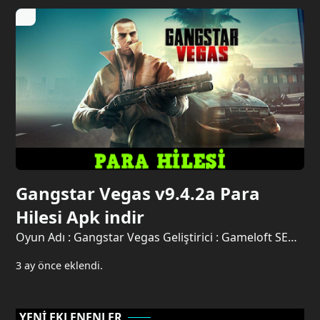
Gangstar Vegas v9.4.2a Para
Hilesi Apk indir
Oyun Adı : Gangstar Vegas Geliştirici : Gameloft SE
Versiyon : 9.4.2a Dosya Boyutu : 2 GB Kategori :
3 ay önce eklendi.
Aksiyon, Macera MOD Açıklaması : Sınırsız Para
Gereklilik : Android 7.0 ve sonr…
YENİ EKLENENLER