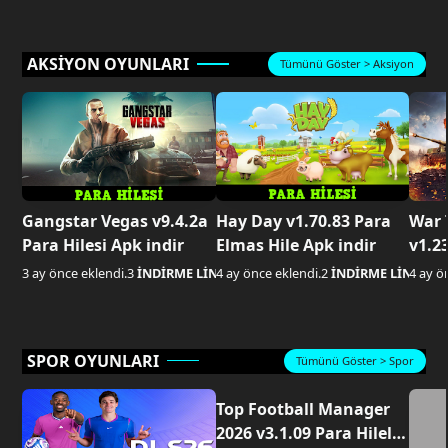
AKSİYON OYUNLARI
Tümünü Göster > Aksiyon
Gangstar Vegas v9.4.2a
Hay Day v1.70.83 Para
War 
Para Hilesi Apk indir
Elmas Hile Apk indir
v1.23
Apk 
3 ay önce eklendi.
3
İNDİRME LİNKİ AKTİF
4 ay önce eklendi.
2
İNDİRME LİNKİ AK
4 ay ö
SPOR OYUNLARI
Tümünü Göster > Spor
Top Football Manager
2026 v3.1.09 Para Hileli