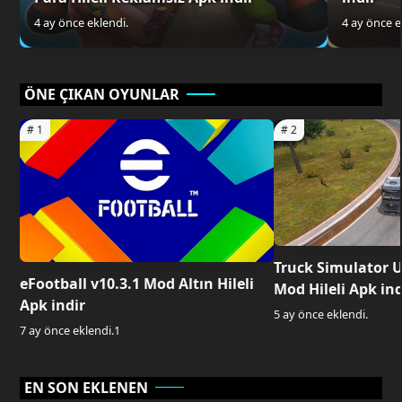
4 ay önce eklendi.
4 ay önce e
ÖNE ÇIKAN OYUNLAR
Truck Simulator U
eFootball v10.3.1 Mod Altın Hileli
Mod Hileli Apk ind
Apk indir
5 ay önce eklendi.
7 ay önce eklendi.
1
EN SON EKLENEN