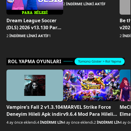
Apk indir
2
İNDİRME LİNKİ AKTİF
Dream League Soccer
Be t
(DLS) 2026 v13.130 Para
v202
Hilesi Apk indir
Hilel
2
İNDİRME LİNKİ AKTİF
1
2
İNDİ
ROL YAPMA OYUNLARI
Tümünü Göster > Rol Yapma
Vampire's Fall 2 v1.3.104
MARVEL Strike Force
MeCh
Deneyim Hileli Apk indir
v9.6.4 Mod Para Hileli
Elma
Apk indir
4 ay önce eklendi.
4
İNDİRME LİNKİ AKTİF
4 ay önce eklendi.
2
İNDİRME LİNKİ AK
4 ay ö